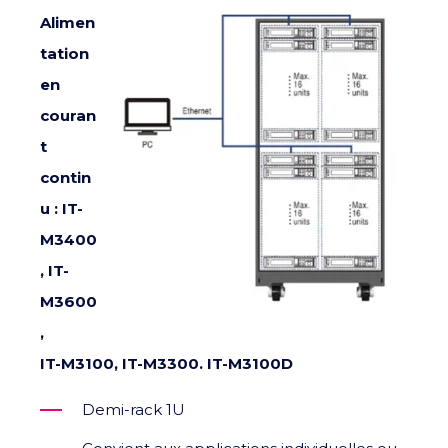
Alimen
tation
en
couran
t
contin
u : IT-
M3400
, IT-
M3600
,
IT-M3100, IT-M3300. IT-M3100D
Demi-rack 1U