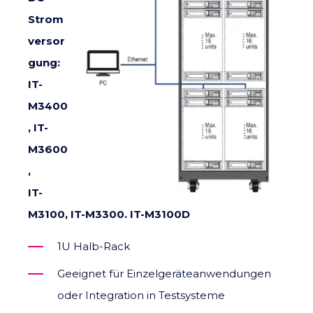
Strom
versor
gung:
IT-
M3400
, IT-
M3600
,
IT-
M3100, IT-M3300. IT-M3100D
1U Halb-Rack
Geeignet für Einzelgeräteanwendungen
oder Integration in Testsysteme