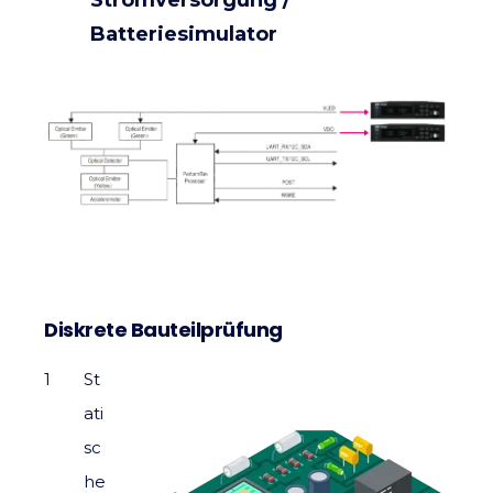
Batteriesimulator
Diskrete Bauteilprüfung
St
ati
sc
he