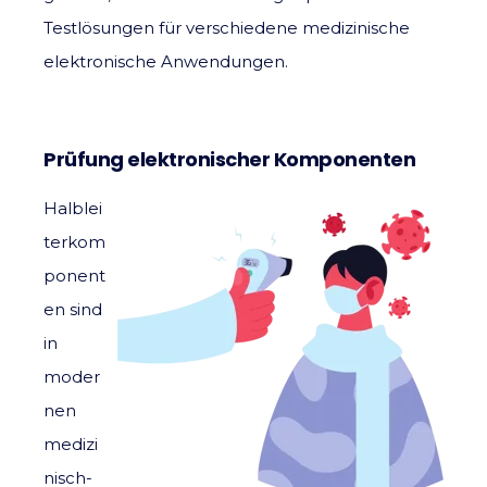
Testlösungen für verschiedene medizinische
elektronische Anwendungen.
Prüfung elektronischer Komponenten
Halblei
terkom
ponent
en sind
in
moder
nen
medizi
nisch-