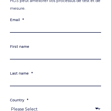
HD3 peut améliorer vos processus de test et de
mesure.
Email
*
First name
Last name
*
Country
*