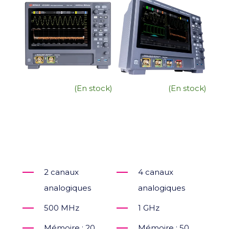
(En stock)
(En stock)
2 canaux
4 canaux
analogiques
analogiques
500 MHz
1 GHz
Mémoire : 20
Mémoire : 50