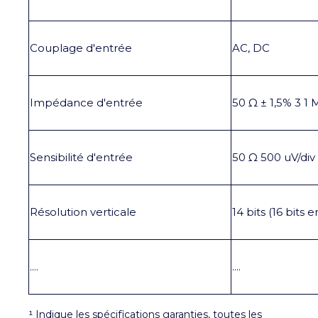
Couplage d'entrée
AC, DC
Impédance d'entrée
50 Ω ± 1,5% 3 1 
Sensibilité d'entrée
50 Ω 500 uV/div 
Résolution verticale
14 bits (16 bits 
....
....
¹ Indique les spécifications garanties, toutes les