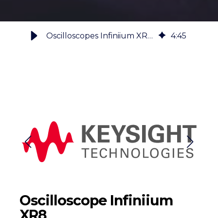
Oscilloscopes Infiniium XR8 - Redéfinir l'analyse des signaux à grande vitesse
4
:
45
Oscilloscope Infiniium
XR8