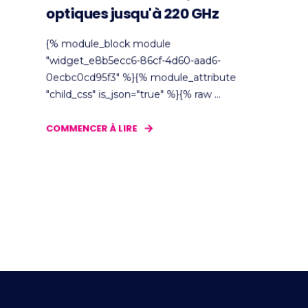
optiques jusqu'à 220 GHz
{% module_block module
"widget_e8b5ecc6-86cf-4d60-aad6-
0ecbc0cd95f3" %}{% module_attribute
"child_css" is_json="true" %}{% raw ...
COMMENCER À LIRE