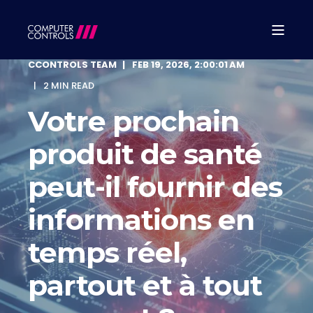
CCONTROLS TEAM
FEB 19, 2026, 2:00:01 AM
2 MIN READ
Votre prochain
produit de santé
peut-il fournir des
informations en
temps réel,
partout et à tout