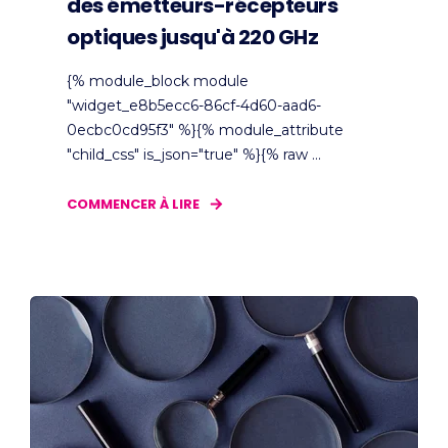
des émetteurs-récepteurs
optiques jusqu'à 220 GHz
{% module_block module
"widget_e8b5ecc6-86cf-4d60-aad6-
0ecbc0cd95f3" %}{% module_attribute
"child_css" is_json="true" %}{% raw ...
COMMENCER À LIRE