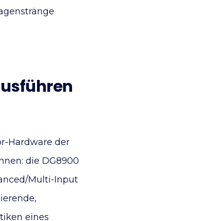
lagenstränge
 Ausführen
or-Hardware der
önnen: die DG8900
nced/Multi-Input
ierende,
tiken eines