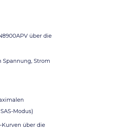
 N8900APV über die
von Spannung, Strom
maximalen
r SAS-Modus)
U-Kurven über die