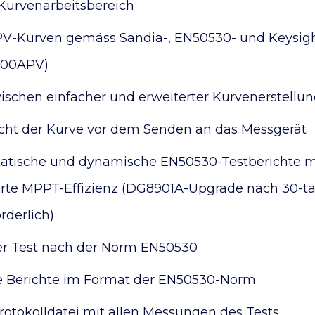
 Kurvenarbeitsbereich
 PV-Kurven gemäss Sandia-, EN50530- und Keysig
900APV)
ischen einfacher und erweiterter Kurvenerstellun
icht der Kurve vor dem Senden an das Messgerät
statische und dynamische EN50530-Testberichte m
arte MPPT-Effizienz (DG8901A-Upgrade nach 30-tä
rderlich)
er Test nach der Norm EN50530
e Berichte im Format der EN50530-Norm
rotokolldatei mit allen Messungen des Tests