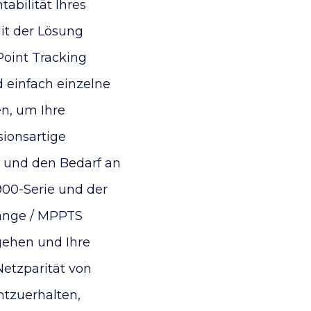
abilität Ihres
it der Lösung
oint Tracking
 einfach einzelne
n, um Ihre
sionsartige
 und den Bedarf an
900-Serie und der
gänge / MPPTS
gehen und Ihre
etzparität von
tzuerhalten,