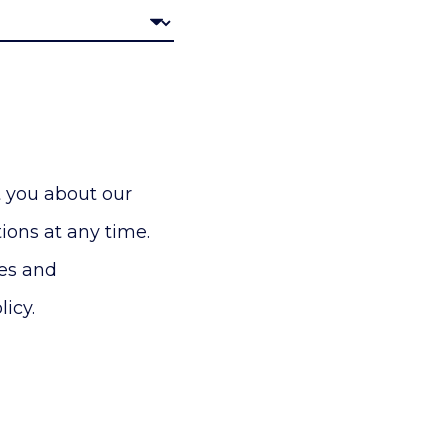
t you about our
ons at any time.
ces and
icy.