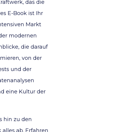
raftwerk, das die
es E-Book ist Ihr
ntensiven Markt
 der modernen
blicke, die darauf
imieren, von der
ests und der
Datenanalysen
d eine Kultur der
s hin zu den
 alles ab. Erfahren