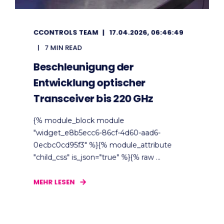
CCONTROLS TEAM
17.04.2026, 06:46:49
7 MIN READ
Beschleunigung der
Entwicklung optischer
Transceiver bis 220 GHz
{% module_block module
"widget_e8b5ecc6-86cf-4d60-aad6-
0ecbc0cd95f3" %}{% module_attribute
"child_css" is_json="true" %}{% raw ...
MEHR LESEN